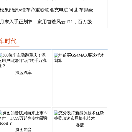
松果能源×懂车帝重磅联名充电桩问世 车规级
月末入手正划算！家用首选风云T11，百万级
车时代
深蓝汽车
睿蓝
岚图知音